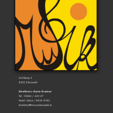
Aichberg 4
8552 Eibiswald
Direktor
Karin Krainer
in
Tel.: 03466 / 422 67
Mobil: 0664 / 8829 8182
direktion@mms-eibiswald.at