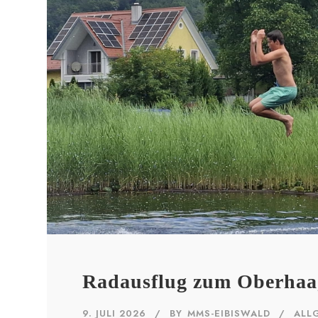
Radausflug zum Oberhaa
9. JULI 2026
BY
MMS-EIBISWALD
ALL