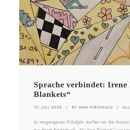
Sprache verbindet: Irene
Blankets“
10. JULI 2026
BY
MMS-EIBISWALD
AL
Im vergangenen Schuljahr durften wir die Autori
aus ihrem Kinderbuch „My Two Blankets“ vor und