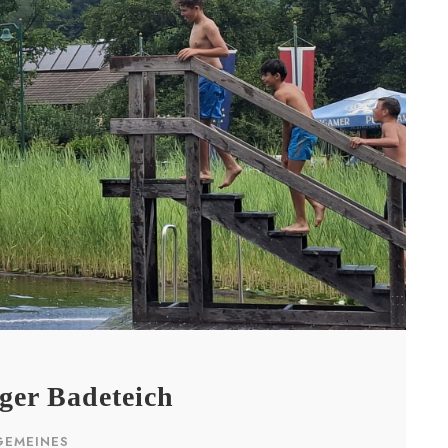
ger Badeteich
GEMEINES