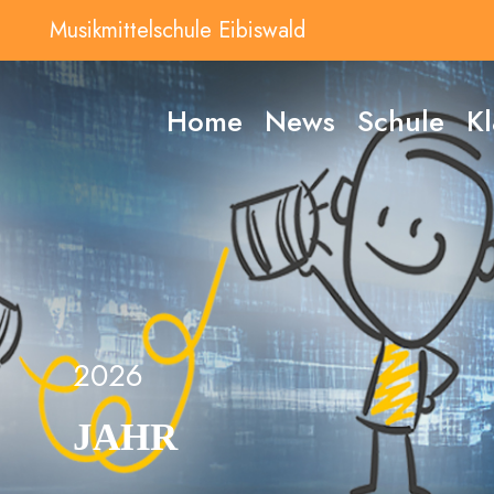
Musikmittelschule Eibiswald
Home
News
Schule
Kl
2026
JAHR