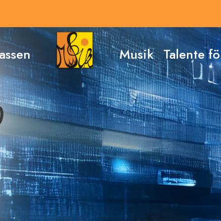
assen
Musik
Talente f