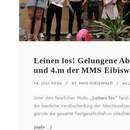
Leinen los! Gelungene Abs
und 4.m der MMS Eibisw
14. JULI 2026
BY
MMS-EIBISWALD
AL
Unter dem feierlichen Motto
„Leinen los“
fand i
die feierliche Verabschiedung der Abschlusskla
glänzte die gesamte Festgesellschaft im stilecht
(mehr …)