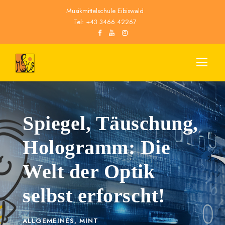
Musikmittelschule Eibiswald
Tel: +43 3466 42267
Spiegel, Täuschung,
Hologramm: Die
Welt der Optik
selbst erforscht!
ALLGEMEINES
,
MINT