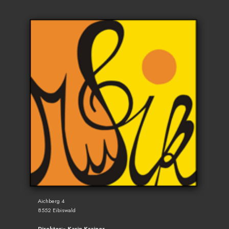
Aichberg 4
8552 Eibiswald
Direktor
Karin Krainer
in